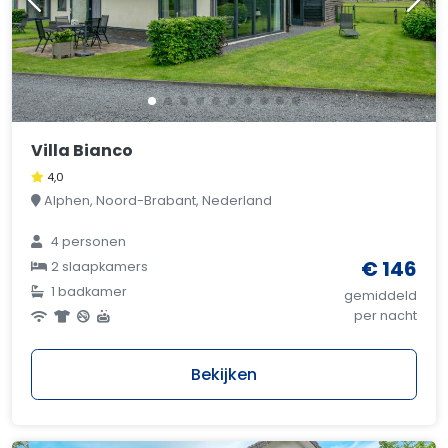
Villa Bianco
4,0
Alphen, Noord-Brabant, Nederland
4 personen
€ 146
2 slaapkamers
1 badkamer
gemiddeld
per nacht
Bekijken