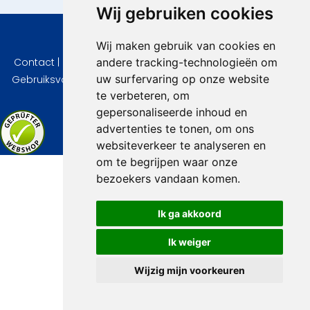
Wij gebruiken cookies
© 2026 VidaVilla.com
Wij maken gebruik van cookies en
andere tracking-technologieën om
Contact
|
Privacy
|
Cookie instellingen
|
Herroepingsrecht
|
uw surfervaring op onze website
Gebruiksvoorwaarden
|
Imprint
|
Informatie Beoordelingen
te verbeteren, om
gepersonaliseerde inhoud en
advertenties te tonen, om ons
websiteverkeer te analyseren en
om te begrijpen waar onze
bezoekers vandaan komen.
Ik ga akkoord
Ik weiger
Wijzig mijn voorkeuren