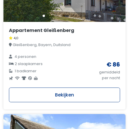
Appartement Gleißenberg
4,0
Gleißenberg, Bayern, Duitsland
4 personen
€ 86
2 slaapkamers
1 badkamer
gemiddeld
per nacht
Bekijken