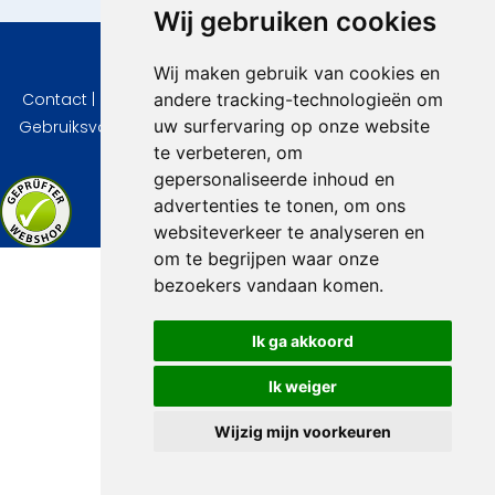
Wij gebruiken cookies
© 2026 VidaVilla.com
Wij maken gebruik van cookies en
andere tracking-technologieën om
Contact
|
Privacy
|
Cookie instellingen
|
Herroepingsrecht
|
uw surfervaring op onze website
Gebruiksvoorwaarden
|
Imprint
|
Informatie Beoordelingen
te verbeteren, om
gepersonaliseerde inhoud en
advertenties te tonen, om ons
websiteverkeer te analyseren en
om te begrijpen waar onze
bezoekers vandaan komen.
Ik ga akkoord
Ik weiger
Wijzig mijn voorkeuren