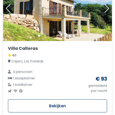
Villa Calloras
4,0
Cajarc, Lot, Frankrijk
4 personen
€ 93
1 slaapkamer
1 badkamer
gemiddeld
per nacht
Bekijken