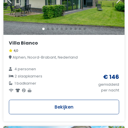
Villa Bianco
4,0
Alphen, Noord-Brabant, Nederland
4 personen
€ 146
2 slaapkamers
1 badkamer
gemiddeld
per nacht
Bekijken