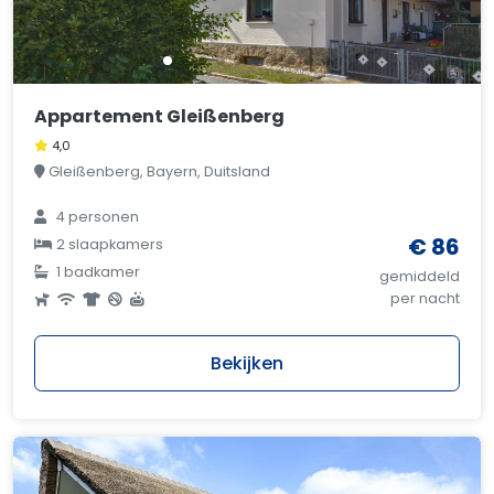
Appartement Gleißenberg
4,0
Gleißenberg, Bayern, Duitsland
4 personen
€ 86
2 slaapkamers
1 badkamer
gemiddeld
per nacht
Bekijken