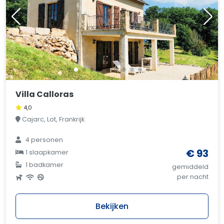
Villa Calloras
4,0
Cajarc, Lot, Frankrijk
4 personen
€ 93
1 slaapkamer
1 badkamer
gemiddeld
per nacht
Bekijken