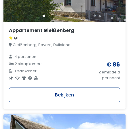
Appartement Gleißenberg
4,0
Gleißenberg, Bayern, Duitsland
4 personen
€ 86
2 slaapkamers
1 badkamer
gemiddeld
per nacht
Bekijken