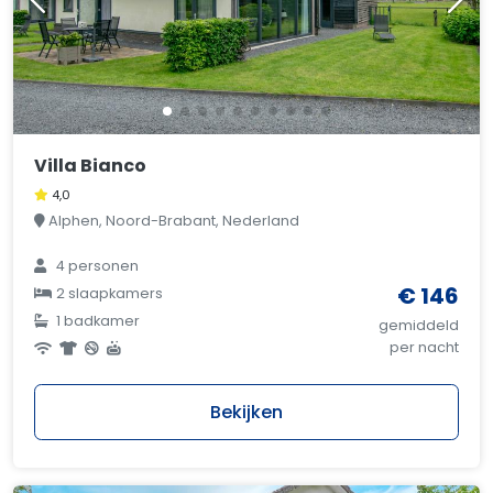
Villa Bianco
4,0
Alphen, Noord-Brabant, Nederland
4 personen
€ 146
2 slaapkamers
1 badkamer
gemiddeld
per nacht
Bekijken