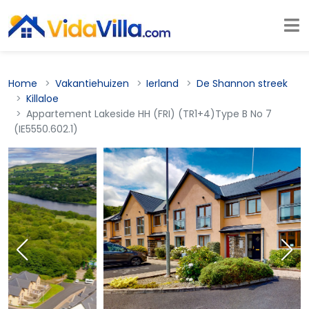
Home
Vakantiehuizen
Ierland
De Shannon streek
Killaloe
Appartement Lakeside HH (FRI) (TR1+4)Type B No 7
(IE5550.602.1)