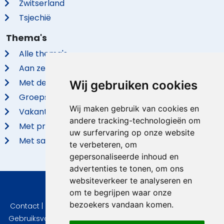
Zwitserland
Tsjechië
Thema's
Alle thema's
Aan zee
Met de hond
Wij gebruiken cookies
Groepsaccommodaties
Wij maken gebruik van cookies en
Vakantieparken
andere tracking-technologieën om
Met privé zwembad
uw surfervaring op onze website
Met sauna
te verbeteren, om
gepersonaliseerde inhoud en
advertenties te tonen, om ons
websiteverkeer te analyseren en
© 2026 VidaVilla.com
om te begrijpen waar onze
bezoekers vandaan komen.
Contact
|
Privacy
|
Cookie instellingen
|
Herroepingsrecht
|
Gebruiksvoorwaarden
|
Imprint
|
Informatie Beoordelingen