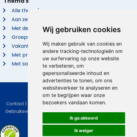
Thema's
Alle thema's
Aan zee
Met de hond
Wij gebruiken cookies
Groepsaccommodaties
Wij maken gebruik van cookies en
Vakantieparken
andere tracking-technologieën om
Met privé zwembad
uw surfervaring op onze website
Met sauna
te verbeteren, om
gepersonaliseerde inhoud en
advertenties te tonen, om ons
websiteverkeer te analyseren en
om te begrijpen waar onze
© 2026 VidaVilla.com
bezoekers vandaan komen.
Contact
|
Privacy
|
Cookie instellingen
|
Herroepingsrecht
|
Gebruiksvoorwaarden
|
Imprint
|
Informatie Beoordelingen
Ik ga akkoord
Ik weiger