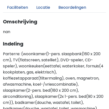
Faciliteiten
Locatie
Beoordelingen
Omschrijving
nan
Indeling
Parterre: (woonkamer(1-pers. slaapbank(160 x 200
cm), TV(flatscreen, satelliet), DVD-speler, CD-
speler), woonkeuken(eettafel, waterkoker, fornuis(4
kookplaten, gas, elektrisch),
koffiezetapparaat(filtermaling), oven, magnetron,
afwasmachine, koel-/vriescombinatie),
slaapkamer(2-pers. bed(180 x 200 cm),
airconditioning), slaapkamer(2x 1-pers. bed(90 x 200
cm)), badkamer(douche, wastafel, toilet),
badkamer(douche, wastafel, toilet, wasmachine),