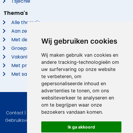
Tsjechië
Thema's
Alle thema's
Aan zee
Met de hond
Wij gebruiken cookies
Groepsaccommodaties
Wij maken gebruik van cookies en
Vakantieparken
andere tracking-technologieën om
Met privé zwembad
uw surfervaring op onze website
Met sauna
te verbeteren, om
gepersonaliseerde inhoud en
advertenties te tonen, om ons
websiteverkeer te analyseren en
© 2026 VidaVilla.com
om te begrijpen waar onze
bezoekers vandaan komen.
Contact
|
Privacy
|
Cookie instellingen
|
Herroepingsrecht
|
Gebruiksvoorwaarden
|
Imprint
|
Informatie Beoordelingen
Ik ga akkoord