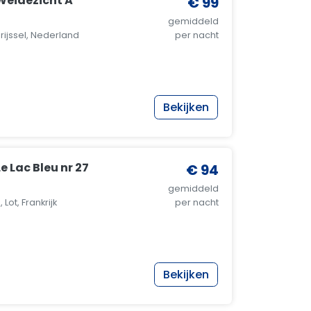
Weidezicht A
€ 99
gemiddeld
ijssel, Nederland
per nacht
Bekijken
e Lac Bleu nr 27
€ 94
gemiddeld
Lot, Frankrijk
per nacht
Bekijken