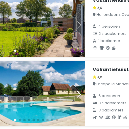
Vakantiehuis 
3,0
Hellendoorn, Over
4 personen
2 slaapkamers
1 badkamer
Vakantiehuis L
4,0
Lacapelle Marival, 
6 personen
3 slaapkamers
3 badkamers