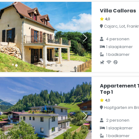
Villa Calloras
4,0
Cajarc, Lot, Frankr
4 personen
1 slaapkamer
1 badkamer
Appartement T
Top 1
4,0
Hopfgarten im Brix
2 personen
1 slaapkamer
1 badkamer