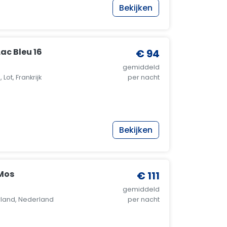
Bekijken
ac Bleu 16
€ 94
gemiddeld
Lot, Frankrijk
per nacht
Bekijken
Mos
€ 111
gemiddeld
land, Nederland
per nacht