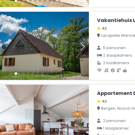
Vakantiehuis L
4,0
Lacapelle Marival, 
5 personen
2 slaapkamers
2 badkamers
Appartement D
4,0
Bergen, Noord-Ho
2 personen
1 slaapkamer