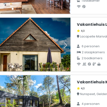
1 badkamer
Vakantiehuis L
4,0
Lacapelle Marival, 
6 personen
2 slaapkamers
2 badkamers
Vakantiehuis 
4,0
Nunspeet, Gelder
4 personen