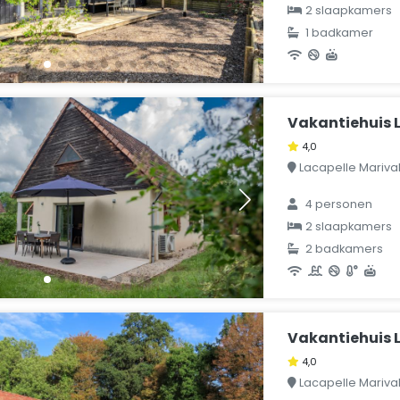
2 slaapkamers
1 badkamer
Vakantiehuis L
4,0
Lacapelle Marival, 
4 personen
2 slaapkamers
2 badkamers
Vakantiehuis L
4,0
Lacapelle Marival, 