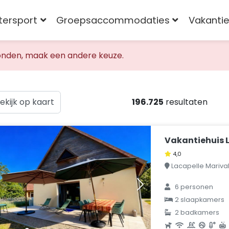
tersport
Groepsaccommodaties
Vakantie
nden, maak een andere keuze.
ekijk op kaart
196.725
resultaten
Vakantiehuis L
4,0
Lacapelle Marival, 
6 personen
2 slaapkamers
2 badkamers