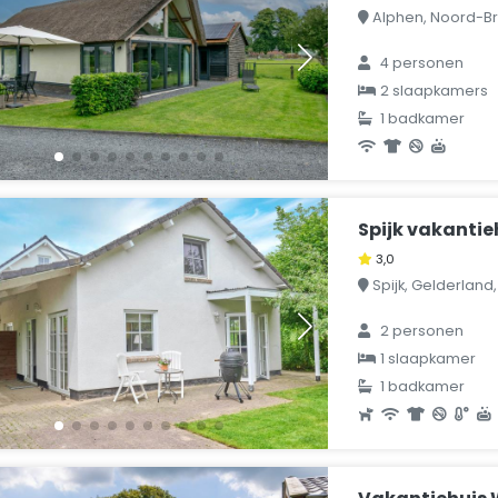
Alphen, Noord-Br
4 personen
2 slaapkamers
1 badkamer
Spijk vakantie
3,0
Spijk, Gelderland
2 personen
1 slaapkamer
1 badkamer