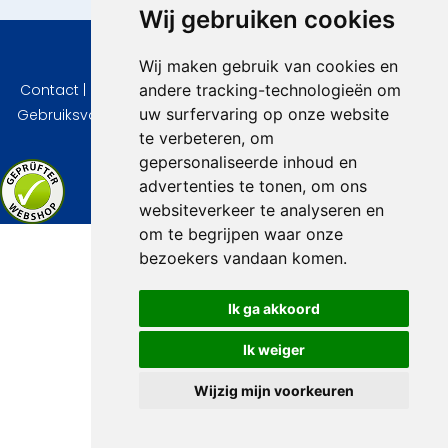
Wij gebruiken cookies
© 2026 VidaVilla.com
Wij maken gebruik van cookies en
andere tracking-technologieën om
Contact
|
Privacy
|
Cookie instellingen
|
Herroepingsrecht
|
uw surfervaring op onze website
Gebruiksvoorwaarden
|
Imprint
|
Informatie Beoordelingen
te verbeteren, om
gepersonaliseerde inhoud en
advertenties te tonen, om ons
websiteverkeer te analyseren en
om te begrijpen waar onze
bezoekers vandaan komen.
Ik ga akkoord
Ik weiger
Wijzig mijn voorkeuren