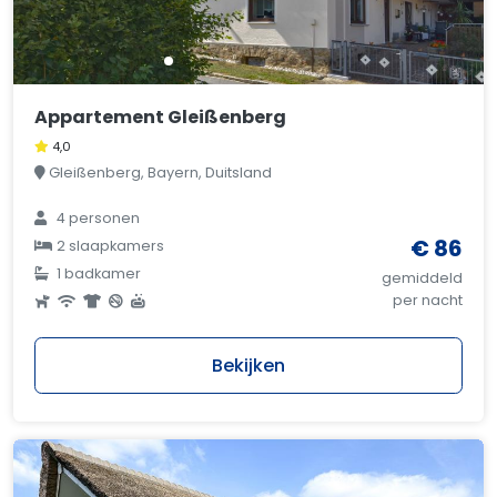
Appartement Gleißenberg
4,0
Gleißenberg, Bayern, Duitsland
4 personen
€ 86
2 slaapkamers
1 badkamer
gemiddeld
per nacht
Bekijken