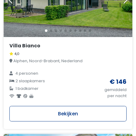
Villa Bianco
4,0
Alphen, Noord-Brabant, Nederland
4 personen
€ 146
2 slaapkamers
1 badkamer
gemiddeld
per nacht
Bekijken