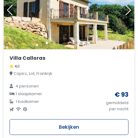
Villa Calloras
4,0
Cajarc, Lot, Frankrijk
4 personen
€ 93
1 slaapkamer
1 badkamer
gemiddeld
per nacht
Bekijken