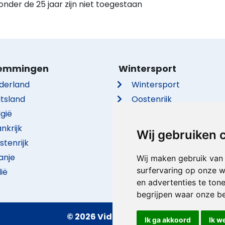
der de 25 jaar zijn niet toegestaan
emmingen
Wintersport
derland
Wintersport
itsland
Oostenrijk
lgië
Frankrijk
nkrijk
Italië
Wij gebruiken 
stenrijk
Duitsland
anje
Zwitserland
Wij maken gebruik van
surfervaring op onze w
lië
Tsjechië
en advertenties te ton
begrijpen waar onze b
© 2026 VidaVilla.com
Ik ga akkoord
Ik w