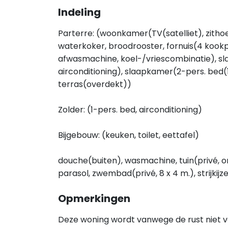
Indeling
Parterre: (woonkamer(TV(satelliet), zithoe
waterkoker, broodrooster, fornuis(4 kookp
afwasmachine, koel-/vriescombinatie), s
airconditioning), slaapkamer(2-pers. bed(18
terras(overdekt))
Zolder: (1-pers. bed, airconditioning)
Bijgebouw: (keuken, toilet, eettafel)
douche(buiten), wasmachine, tuin(privé, om
parasol, zwembad(privé, 8 x 4 m.), strijkijz
Opmerkingen
Deze woning wordt vanwege de rust niet 