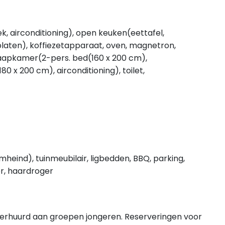
k, airconditioning), open keuken(eettafel,
laten), koffiezetapparaat, oven, magnetron,
laapkamer(2-pers. bed(160 x 200 cm),
0 x 200 cm), airconditioning), toilet,
heind), tuinmeubilair, ligbedden, BBQ, parking,
er, haardroger
verhuurd aan groepen jongeren. Reserveringen voor