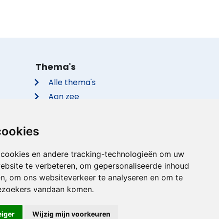
Thema's
Alle thema's
Aan zee
Met de hond
Groepsaccommodaties
cookies
Vakantieparken
Met privé zwembad
 cookies en andere tracking-technologieën om uw
ebsite te verbeteren, om gepersonaliseerde inhoud
Met sauna
en, om ons websiteverkeer te analyseren en om te
ezoekers vandaan komen.
eiger
Wijzig mijn voorkeuren