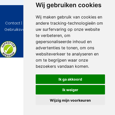
Wij gebruiken cookies
© 2026 VidaVilla.com
Wij maken gebruik van cookies en
andere tracking-technologieën om
Contact
|
Privacy
|
Cookie instellingen
|
Herroepingsrecht
|
uw surfervaring op onze website
Gebruiksvoorwaarden
|
Imprint
|
Informatie Beoordelingen
te verbeteren, om
gepersonaliseerde inhoud en
advertenties te tonen, om ons
websiteverkeer te analyseren en
om te begrijpen waar onze
bezoekers vandaan komen.
Ik ga akkoord
Ik weiger
Wijzig mijn voorkeuren