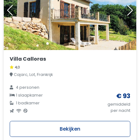
Villa Calloras
4,0
Cajarc, Lot, Frankrijk
4 personen
€ 93
1 slaapkamer
1 badkamer
gemiddeld
per nacht
Bekijken