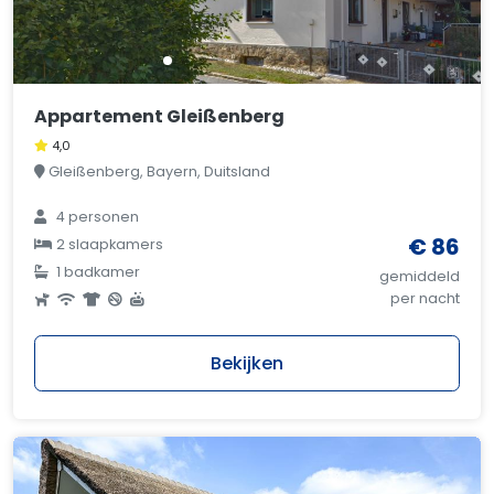
Appartement Gleißenberg
4,0
Gleißenberg, Bayern, Duitsland
4 personen
€ 86
2 slaapkamers
1 badkamer
gemiddeld
per nacht
Bekijken