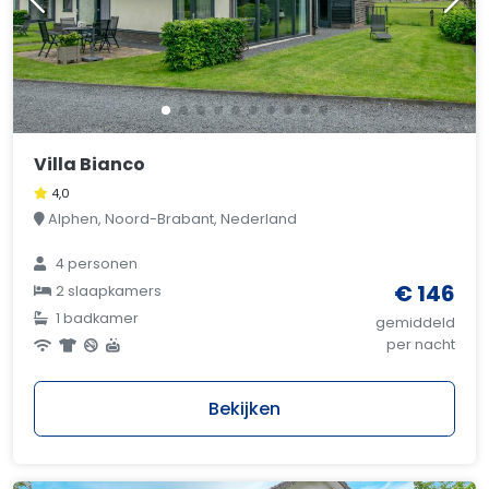
Villa Bianco
4,0
Alphen, Noord-Brabant, Nederland
4 personen
€ 146
2 slaapkamers
1 badkamer
gemiddeld
per nacht
Bekijken