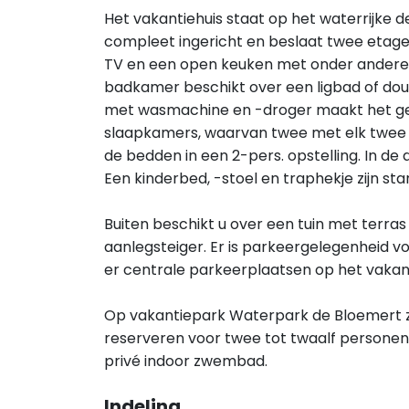
Het vakantiehuis staat op het waterrijke d
compleet ingericht en beslaat twee etag
TV en een open keuken met onder ander
badkamer beschikt over een ligbad of douch
met wasmachine en -droger maakt het geh
slaapkamers, waarvan twee met elk twee 
de bedden in een 2-pers. opstelling. In d
Een kinderbed, -stoel en traphekje zijn st
Buiten beschikt u over een tuin met terra
aanlegsteiger. Er is parkeergelegenheid voo
er centrale parkeerplaatsen op het vakan
Op vakantiepark Waterpark de Bloemert zij
reserveren voor twee tot twaalf persone
privé indoor zwembad.
Indeling