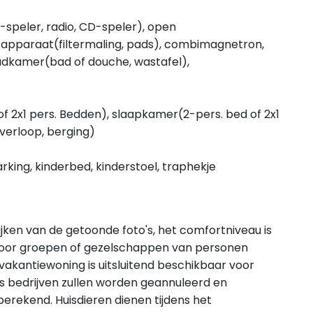
-speler, radio, CD-speler), open
etapparaat(filtermaling, pads), combimagnetron,
adkamer(bad of douche, wastafel),
f 2x1 pers. Bedden), slaapkamer(2-pers. bed of 2x1
verloop, berging)
parking, kinderbed, kinderstoel, traphekje
ijken van de getoonde foto's, het comfortniveau is
voor groepen of gezelschappen van personen
 vakantiewoning is uitsluitend beschikbaar voor
 bedrijven zullen worden geannuleerd en
erekend. Huisdieren dienen tijdens het