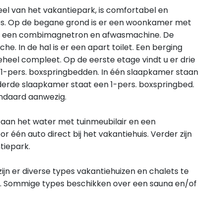
eel van het vakantiepark, is comfortabel en
es. Op de begane grond is er een woonkamer met
e een combimagnetron en afwasmachine. De
e. In de hal is er een apart toilet. Een berging
eel compleet. Op de eerste etage vindt u er drie
1-pers. boxspringbedden. In één slaapkamer staan
e derde slaapkamer staat een 1-pers. boxspringbed.
andaard aanwezig.
s aan het water met tuinmeubilair en een
r één auto direct bij het vakantiehuis. Verder zijn
tiepark.
n er diverse types vakantiehuizen en chalets te
n. Sommige types beschikken over een sauna en/of