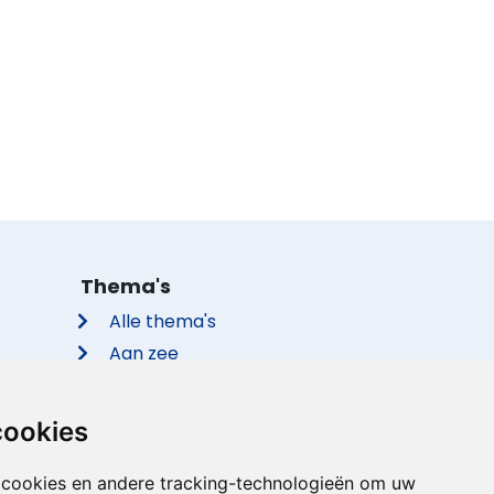
Thema's
Alle thema's
Aan zee
Met de hond
Groepsaccommodaties
cookies
Vakantieparken
Met privé zwembad
 cookies en andere tracking-technologieën om uw