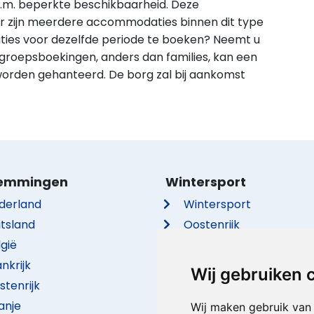
.m. beperkte beschikbaarheid. Deze
Er zijn meerdere accommodaties binnen dit type
es voor dezelfde periode te boeken? Neemt u
 groepsboekingen, anders dan families, kan een
orden gehanteerd. De borg zal bij aankomst
emmingen
Wintersport
derland
Wintersport
itsland
Oostenrijk
lgië
Frankrijk
nkrijk
Italië
Wij gebruiken 
stenrijk
Duitsland
anje
Zwitserland
Wij maken gebruik van