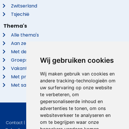
Zwitserland
Tsjechië
Thema's
Alle thema's
Aan zee
Met de hond
Wij gebruiken cookies
Groepsaccommodaties
Vakantieparken
Wij maken gebruik van cookies en
Met privé zwembad
andere tracking-technologieën om
Met sauna
uw surfervaring op onze website
te verbeteren, om
gepersonaliseerde inhoud en
advertenties te tonen, om ons
© 2026 VidaVilla.com
websiteverkeer te analyseren en
om te begrijpen waar onze
Contact
|
Privacy
|
Cookie instellingen
|
Herroepingsrecht
|