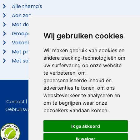
Alle thema's
Aan zee
Met de hond
Groepsaccommodaties
Wij gebruiken cookies
Vakantieparken
Wij maken gebruik van cookies en
Met privé zwembad
andere tracking-technologieën om
Met sauna
uw surfervaring op onze website
te verbeteren, om
gepersonaliseerde inhoud en
advertenties te tonen, om ons
© 2026 VidaVilla.com
websiteverkeer te analyseren en
Contact
|
Privacy
|
Cookie instellingen
|
Herroepingsrecht
|
om te begrijpen waar onze
Gebruiksvoorwaarden
|
Imprint
|
Informatie Beoordelingen
bezoekers vandaan komen.
Ik ga akkoord
Ik weiger