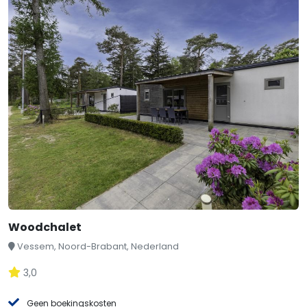
Woodchalet
Vessem, Noord-Brabant, Nederland
3,0
Geen boekingskosten