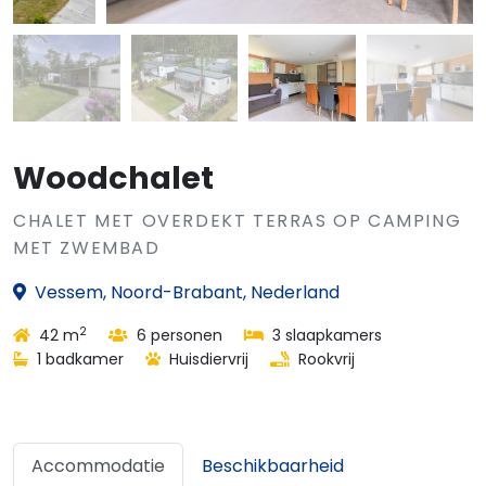
Woodchalet
CHALET MET OVERDEKT TERRAS OP CAMPING
MET ZWEMBAD
Vessem, Noord-Brabant, Nederland
2
42 m
6 personen
3 slaapkamers
1 badkamer
Huisdiervrij
Rookvrij
Accommodatie
Beschikbaarheid