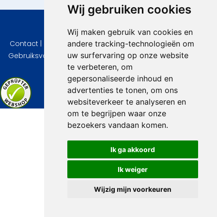
Wij gebruiken cookies
© 2026 VidaVilla.com
Wij maken gebruik van cookies en
andere tracking-technologieën om
Contact
|
Privacy
|
Cookie instellingen
|
Herroepingsrecht
|
uw surfervaring op onze website
Gebruiksvoorwaarden
|
Imprint
|
Informatie Beoordelingen
te verbeteren, om
gepersonaliseerde inhoud en
advertenties te tonen, om ons
websiteverkeer te analyseren en
om te begrijpen waar onze
bezoekers vandaan komen.
Ik ga akkoord
Ik weiger
Wijzig mijn voorkeuren