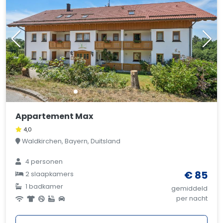
Appartement Max
4,0
Waldkirchen, Bayern, Duitsland
4 personen
€ 85
2 slaapkamers
1 badkamer
gemiddeld
per nacht