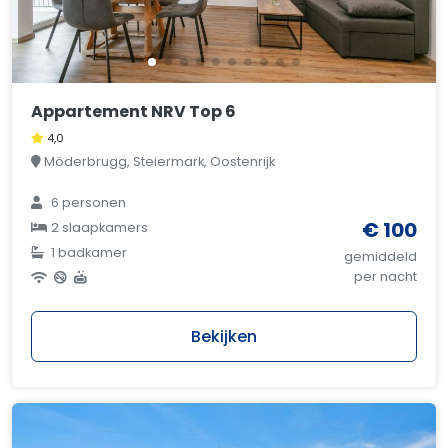
Appartement NRV Top 6
4,0
Möderbrugg, Steiermark, Oostenrijk
6 personen
€ 100
2 slaapkamers
1 badkamer
gemiddeld
per nacht
Bekijken