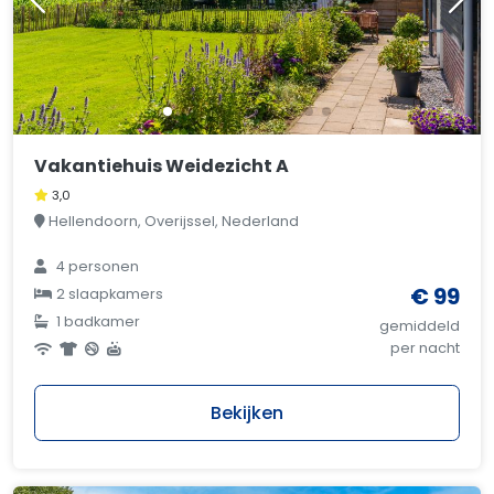
Vakantiehuis Weidezicht A
3,0
Hellendoorn, Overijssel, Nederland
4 personen
€ 99
2 slaapkamers
1 badkamer
gemiddeld
per nacht
Bekijken