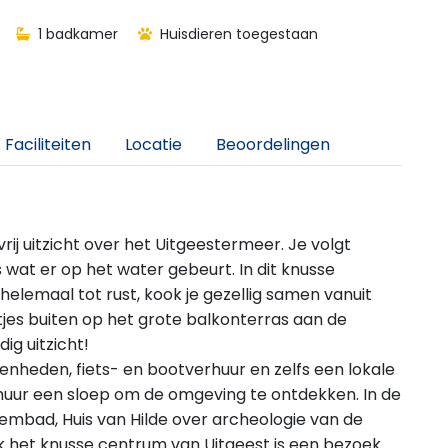
1 badkamer
Huisdieren toegestaan
Faciliteiten
Locatie
Beoordelingen
rij uitzicht over het Uitgeestermeer. Je volgt
 wat er op het water gebeurt. In dit knusse
elemaal tot rust, kook je gezellig samen vanuit
tjes buiten op het grote balkonterras aan de
ig uitzicht!
nheden, fiets- en bootverhuur en zelfs een lokale
 huur een sloep om de omgeving te ontdekken. In de
embad, Huis van Hilde over archeologie van de
k het knusse centrum van Uitgeest is een bezoek