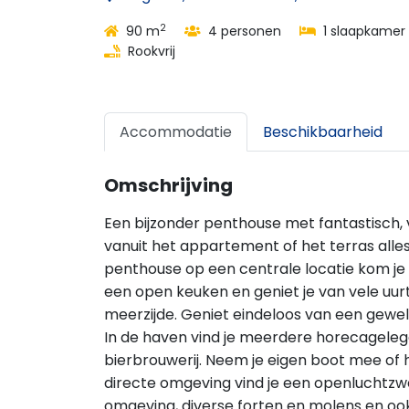
2
90 m
4 personen
1 slaapkamer
Rookvrij
Accommodatie
Beschikbaarheid
Omschrijving
Een bijzonder penthouse met fantastisch, v
vanuit het appartement of het terras alles
penthouse op een centrale locatie kom je h
een open keuken en geniet je van vele uur
meerzijde. Geniet eindeloos van een geweld
In de haven vind je meerdere horecagelege
bierbrouwerij. Neem je eigen boot mee of
directe omgeving vind je een openluchtzw
omgeving, diverse forten en molens en oo