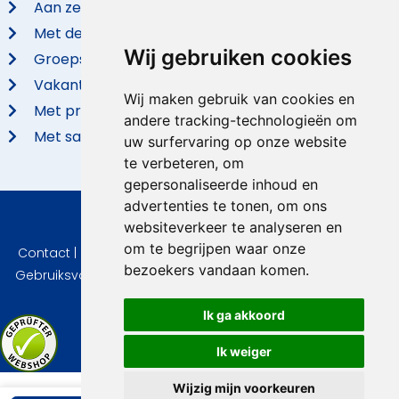
Aan zee
Met de hond
Wij gebruiken cookies
Groepsaccommodaties
Vakantieparken
Wij maken gebruik van cookies en
Met privé zwembad
andere tracking-technologieën om
Met sauna
uw surfervaring op onze website
te verbeteren, om
gepersonaliseerde inhoud en
advertenties te tonen, om ons
websiteverkeer te analyseren en
© 2026 VidaVilla.com
om te begrijpen waar onze
Contact
|
Privacy
|
Cookie instellingen
|
Herroepingsrecht
|
bezoekers vandaan komen.
Gebruiksvoorwaarden
|
Imprint
|
Informatie Beoordelingen
Ik ga akkoord
Ik weiger
Wijzig mijn voorkeuren