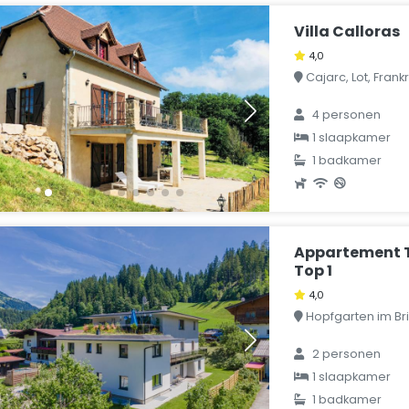
Villa Calloras
4,0
Cajarc, Lot, Frankr
4 personen
1 slaapkamer
1 badkamer
Appartement T
Top 1
4,0
Hopfgarten im Brix
2 personen
1 slaapkamer
1 badkamer