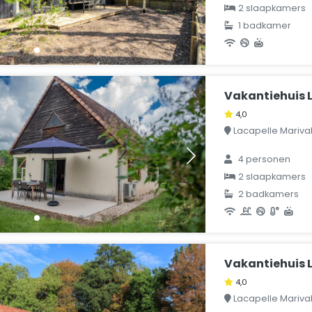
2 slaapkamers
1 badkamer
Vakantiehuis L
4,0
Lacapelle Marival, 
4 personen
2 slaapkamers
2 badkamers
Vakantiehuis L
4,0
Lacapelle Marival, 