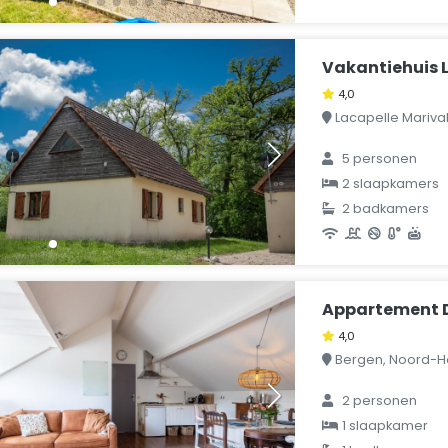
Vakantiehuis L
4,0
Lacapelle Marival, 
5 personen
2 slaapkamers
2 badkamers
Appartement D
4,0
Bergen, Noord-Ho
2 personen
1 slaapkamer