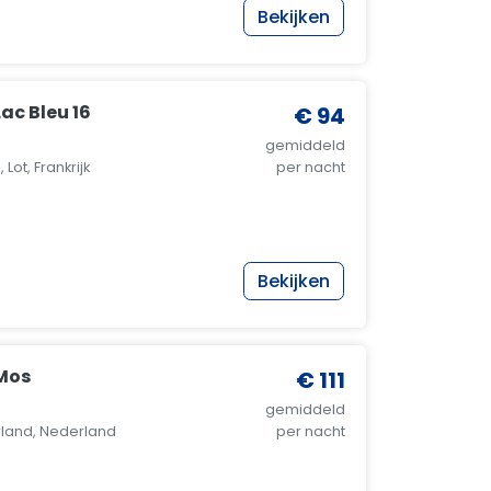
Bekijken
ac Bleu 16
€ 94
gemiddeld
Lot, Frankrijk
per nacht
Bekijken
Mos
€ 111
gemiddeld
land, Nederland
per nacht