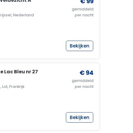
Weidezicht A
€ 99
gemiddeld
ijssel, Nederland
per nacht
Bekijken
e Lac Bleu nr 27
€ 94
gemiddeld
Lot, Frankrijk
per nacht
Bekijken