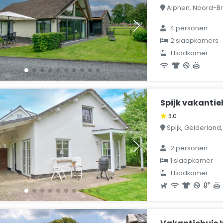
Alphen, Noord-Br
4 personen
2 slaapkamers
1 badkamer
Spijk vakantie
3,0
Spijk, Gelderland
2 personen
1 slaapkamer
1 badkamer