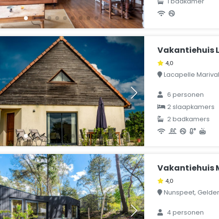
1 badkamer
Vakantiehuis L
4,0
Lacapelle Marival, 
6 personen
2 slaapkamers
2 badkamers
Vakantiehuis 
4,0
Nunspeet, Gelder
4 personen