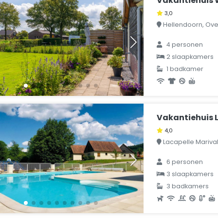
Vakantiehuis 
3,0
Hellendoorn, Over
4 personen
2 slaapkamers
1 badkamer
Vakantiehuis L
4,0
Lacapelle Marival, 
6 personen
3 slaapkamers
3 badkamers