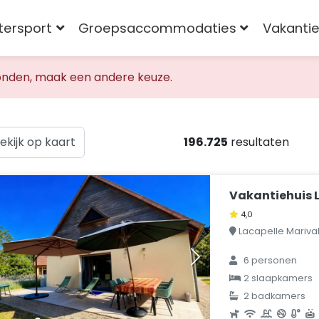
tersport
Groepsaccommodaties
Vakantie
nden, maak een andere keuze.
ekijk op kaart
196.725
resultaten
Vakantiehuis L
4,0
Lacapelle Marival, 
6 personen
2 slaapkamers
2 badkamers