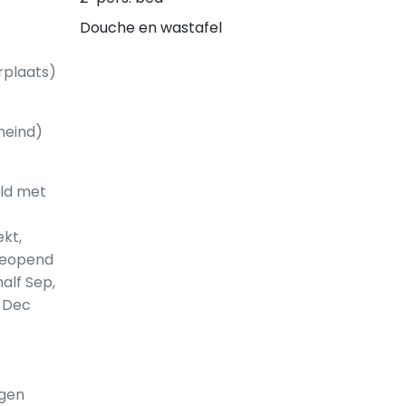
Douche en wastafel
rplaats)
heind)
ld met
kt,
 geopend
alf Sep,
 Dec
gen