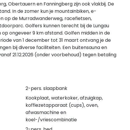
g, Obertauern en Fanningberg zijn ook vlakbij. De
tand. In de zomer kun je mountainbiken, e-
sen op de Murradwanderweg, racefietsen,
tdoorparc. Golfers kunnen terecht bij de Lungau
n op ongeveer 9 km afstand. Golfen midden in de
periode van 1 december tot 31 maart ontvang je de
gen bij diverse faciliteiten. Een buitensauna en
 vanaf 21.12.2026 (onder voorbehoud) tegen betaling
2-pers. slaapbank
Kookplaat, waterkoker, afzuigkap,
koffiezetapparaat (cups), oven,
afwasmachine en
koel-/vriescombinatie
2-pers. bed