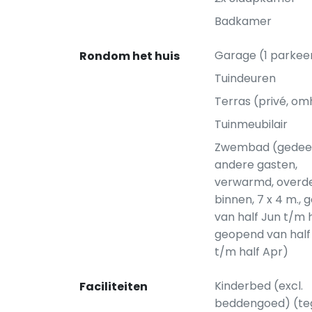
Badkamer
Garage (1 parkee
Rondom het huis
Tuindeuren
Terras (privé, om
Tuinmeubilair
Zwembad (gedee
andere gasten,
verwarmd, overde
binnen, 7 x 4 m.,
van half Jun t/m h
geopend van half
t/m half Apr)
Kinderbed (excl.
Faciliteiten
beddengoed) (te