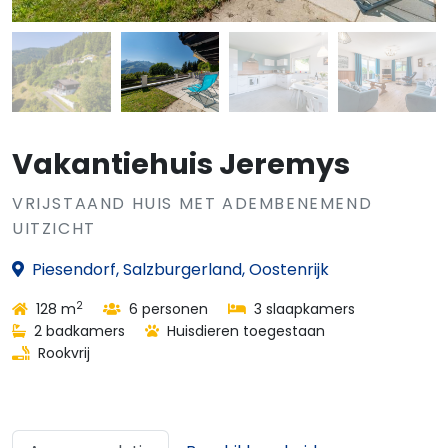
Vakantiehuis Jeremys
VRIJSTAAND HUIS MET ADEMBENEMEND
UITZICHT
Piesendorf, Salzburgerland, Oostenrijk
2
128 m
6 personen
3 slaapkamers
2 badkamers
Huisdieren toegestaan
Rookvrij