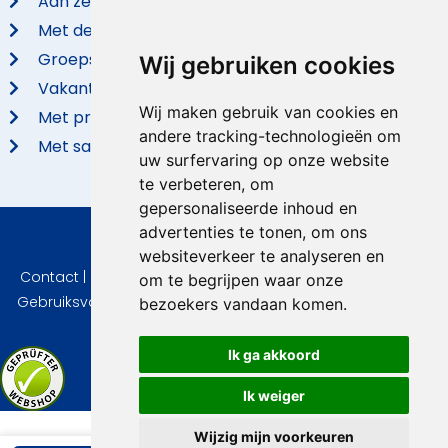
Aan zee
Met de hond
Groepsaccommodaties
Wij gebruiken cookies
Vakantieparken
Wij maken gebruik van cookies en
Met privé zwembad
andere tracking-technologieën om
Met sauna
uw surfervaring op onze website
te verbeteren, om
gepersonaliseerde inhoud en
advertenties te tonen, om ons
© 2026 VidaVilla.com
websiteverkeer te analyseren en
Contact
|
Privacy
|
Cookie instellingen
|
Herroepingsrecht
|
om te begrijpen waar onze
Gebruiksvoorwaarden
|
Imprint
|
Informatie Beoordelingen
bezoekers vandaan komen.
Ik ga akkoord
Ik weiger
Wijzig mijn voorkeuren