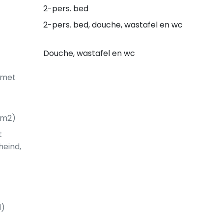
2-pers. bed
2-pers. bed, douche, wastafel en wc
Douche, wastafel en wc
 met
0 m2)
t
heind,
l)