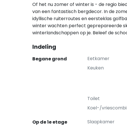
Of het nu zomer of winter is - de regio bie
van een fantastisch bergdecor. In de zome
idyllische ruiterroutes en eersteklas golfb
winter wachten perfect geprepareerde ski
winterlandschappen op je. Beleef de schoon
Indeling
Eetkamer
Begane grond
Keuken
Toilet
Koel-/vriescombi
Slaapkamer
Op de 1e etage