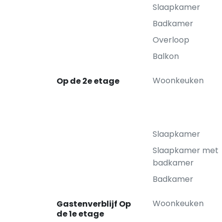
Slaapkamer
Badkamer
Overloop
Balkon
Woonkeuken
Op de 2e etage
Slaapkamer
Slaapkamer met
badkamer
Badkamer
Woonkeuken
Gastenverblijf Op
de 1e etage