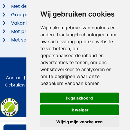
Met de hond
Wij gebruiken cookies
Groepsaccommodaties
Vakantieparken
Wij maken gebruik van cookies en
Met privé zwembad
andere tracking-technologieën om
Met sauna
uw surfervaring op onze website
te verbeteren, om
gepersonaliseerde inhoud en
advertenties te tonen, om ons
websiteverkeer te analyseren en
© 2026 VidaVilla.com
om te begrijpen waar onze
Contact
|
Privacy
|
Cookie instellingen
|
Herroepingsrecht
|
bezoekers vandaan komen.
Gebruiksvoorwaarden
|
Imprint
|
Informatie Beoordelingen
Ik ga akkoord
Ik weiger
Wijzig mijn voorkeuren