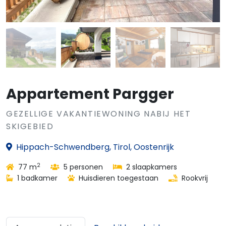
Appartement Pargger
GEZELLIGE VAKANTIEWONING NABIJ HET
SKIGEBIED
Hippach-Schwendberg, Tirol, Oostenrijk
2
77 m
5 personen
2 slaapkamers
1 badkamer
Huisdieren toegestaan
Rookvrij