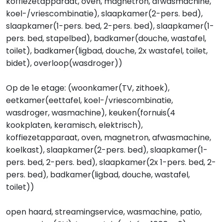
koffiezetapparaat, oven, magnetron, afwasmachine,
koel-/vriescombinatie), slaapkamer(2-pers. bed),
slaapkamer(1-pers. bed, 2-pers. bed), slaapkamer(1-
pers. bed, stapelbed), badkamer(douche, wastafel,
toilet), badkamer(ligbad, douche, 2x wastafel, toilet,
bidet), overloop(wasdroger))
Op de 1e etage: (woonkamer(TV, zithoek),
eetkamer(eettafel, koel-/vriescombinatie,
wasdroger, wasmachine), keuken(fornuis(4
kookplaten, keramisch, elektrisch),
koffiezetapparaat, oven, magnetron, afwasmachine,
koelkast), slaapkamer(2-pers. bed), slaapkamer(1-
pers. bed, 2-pers. bed), slaapkamer(2x 1-pers. bed, 2-
pers. bed), badkamer(ligbad, douche, wastafel,
toilet))
open haard, streamingservice, wasmachine, patio,