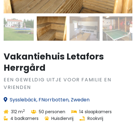
Vakantiehuis Letafors
Herrgård
EEN GEWELDIG UITJE VOOR FAMILIE EN
VRIENDEN
Sysslebäck, FNorrbotten, Zweden
2
312 m
50 personen
14 slaapkamers
4 badkamers
Huisdiervrij
Rookvrij